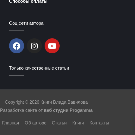
Способы оплаты
Соц.сети автора
F
I
Y
a
n
o
c
s
u
e
t
t
Только качественные статьи
b
a
u
o
g
b
o
r
e
k
a
m
Copyright © 2026
Книги Влада Вавилова
Разработка сайта от
веб студии Progamma
Главная
Об авторе
Статьи
Книги
Контакты