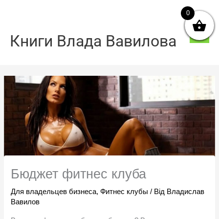
Перейти
0
Голо
до
мен
вмісту
Книги Влада Вавилова
Бюджет фитнес клуба
Для владельцев бизнеса
,
Фитнес клубы
/ Від
Владислав
Вавилов