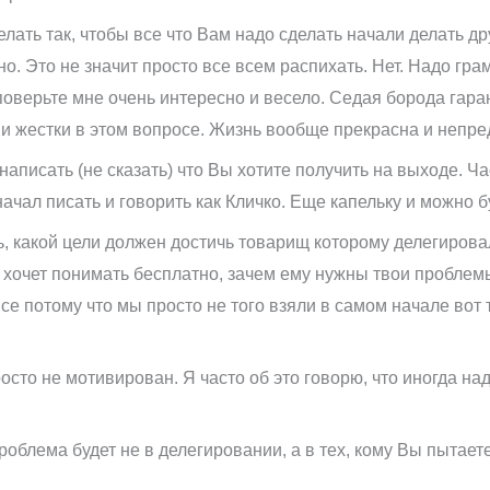
елать так, чтобы все что Вам надо сделать начали делать д
но. Это не значит просто все всем распихать. Нет. Надо гра
, поверьте мне очень интересно и весело. Седая борода гар
 и жестки в этом вопросе. Жизнь вообще прекрасна и непре
написать (не сказать) что Вы хотите получить на выходе. Ч
, начал писать и говорить как Кличко. Еще капельку и можно 
, какой цели должен достичь товарищ которому делегировал
е хочет понимать бесплатно, зачем ему нужны твои проблемы
все потому что мы просто не того взяли в самом начале вот 
осто не мотивирован. Я часто об это говорю, что иногда над
роблема будет не в делегировании, а в тех, кому Вы пытает