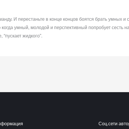
манду. И перестаньте в конце концов боятся брать умных и
о когда умный, молодой и перспективный попробует сесть на
, “пускает жидкого”.
нформация
Соц.сети авто