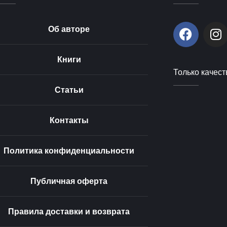
F
I
Об авторе
a
n
c
s
Книги
e
t
Только качест
b
a
o
g
Статьи
o
r
k
a
Контакты
m
Политика конфиденциальности
Публичная оферта
Правила доставки и возврата