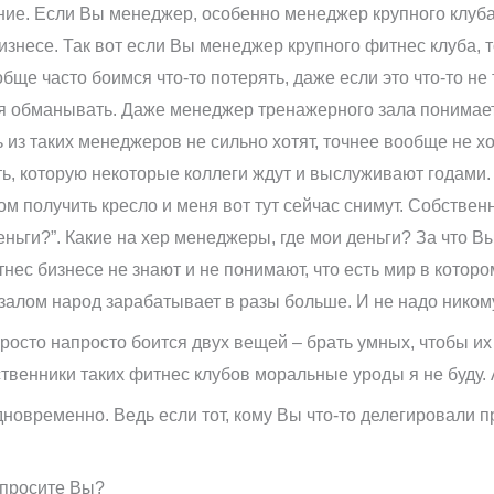
ие. Если Вы менеджер, особенно менеджер крупного клуба. 
изнесе. Так вот если Вы менеджер крупного фитнес клуба, т
ще часто боимся что-то потерять, даже если это что-то не 
я обманывать. Даже менеджер тренажерного зала понимает,
 из таких менеджеров не сильно хотят, точнее вообще не хо
ь, которую некоторые коллеги ждут и выслуживают годами. Та
м получить кресло и меня вот тут сейчас снимут. Собственн
деньги?”. Какие на хер менеджеры, где мои деньги? За что 
тнес бизнесе не знают и не понимают, что есть мир в кото
залом народ зарабатывает в разы больше. И не надо ником
просто напросто боится двух вещей – брать умных, чтобы их
ственники таких фитнес клубов моральные уроды я не буду. А
дновременно. Ведь если тот, кому Вы что-то делегировали п
спросите Вы?