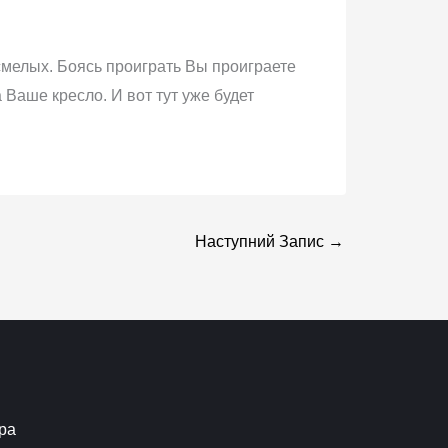
 смелых. Боясь проиграть Вы проиграете
 Ваше кресло. И вот тут уже будет
Наступний Запис
→
ра