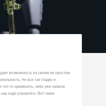
е дает возможность на своем не простом
еальность. Не все так гладко и
я что-то применить, либо уже набили
 как надо управлять. Вот такие