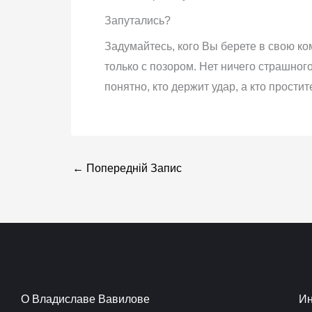
Запутались?
Задумайтесь, кого Вы берете в свою ко
только с позором. Нет ничего страшног
понятно, кто держит удар, а кто простите
←
Попередній Запис
О Владиславе Вавилове
И