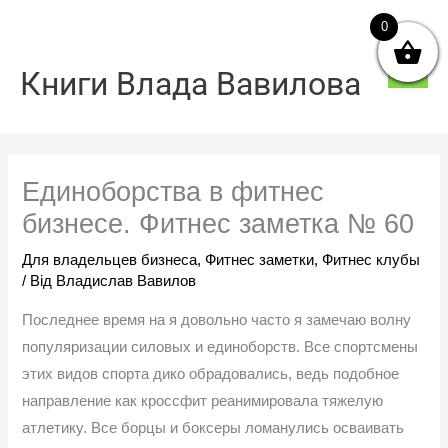
Перейти
0
Голо
до
мен
вмісту
Книги Влада Вавилова
Единоборства в фитнес
бизнесе. Фитнес заметка № 60
Для владельцев бизнеса
,
Фитнес заметки
,
Фитнес клубы
/ Від
Владислав Вавилов
Последнее время на я довольно часто я замечаю волну
популяризации силовых и единоборств. Все спортсмены
этих видов спорта дико обрадовались, ведь подобное
направление как кроссфит реанимировала тяжелую
атлетику. Все борцы и боксеры ломанулись осваивать