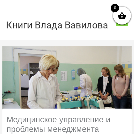
Перейти
0
Голо
до
мен
вмісту
Книги Влада Вавилова
Медицинское управление и
проблемы менеджмента