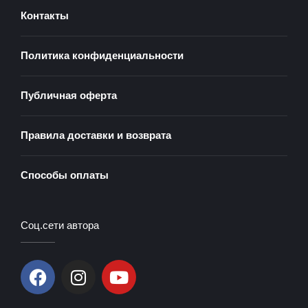
Контакты
Политика конфиденциальности
Публичная оферта
Правила доставки и возврата
Способы оплаты
Соц.сети автора
F
I
Y
a
n
o
c
s
u