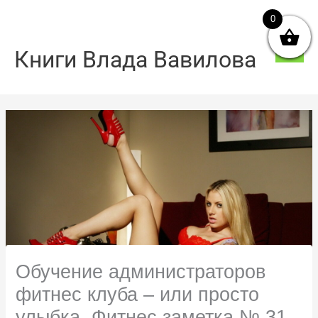
Перейти
0
Голо
до
мен
вмісту
Книги Влада Вавилова
Обучение администраторов
фитнес клуба – или просто
улыбка. Фитнес заметка № 31