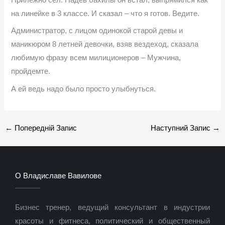
Прилежно сел. Надев бахилы он встал, выпрямился как
на линейке в 3 классе. И сказал – что я готов. Ведите.
Администратор, с лицом одинокой старой девы и
маникюром 8 летней девочки, взяв вездеход, сказала
любимую фразу всем милиционеров – Мужчина,
пройдемте.
А ей ведь надо было просто улыбнуться.
←
Попередній Запис
Наступний Запис
→
О Владиславе Вавилове
Бизнес тренер, ведущий консультант в индустрии
красоты и фитнеса, политический и общественный