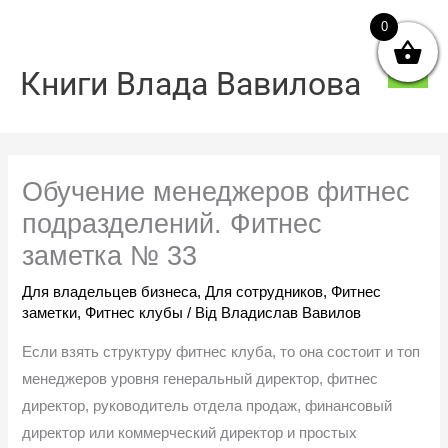
Перейти
0
Голо
до
мен
вмісту
Книги Влада Вавилова
Обучение менеджеров фитнес
подразделений. Фитнес
заметка № 33
Для владельцев бизнеса
,
Для сотрудников
,
Фитнес
заметки
,
Фитнес клубы
/ Від
Владислав Вавилов
Если взять структуру фитнес клуба, то она состоит и топ
менеджеров уровня генеральный директор, фитнес
директор, руководитель отдела продаж, финансовый
директор или коммерческий директор и простых