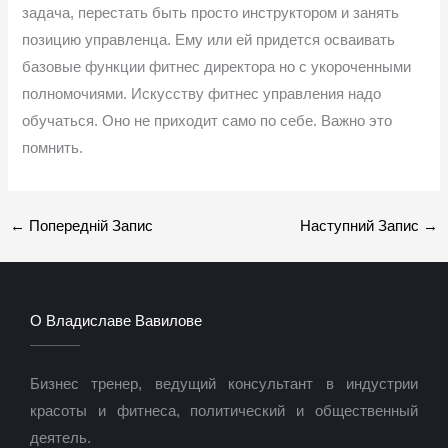
задача, перестать быть просто инструктором и занять
позицию управленца. Ему или ей придется осваивать
базовые функции фитнес директора но с укороченными
полномочиями. Искусству фитнес управления надо
обучаться. Оно не приходит само по себе. Важно это
помнить.
←
Попередній Запис
Наступний Запис
→
О Владиславе Вавилове
Бизнес тренер, ведущий консультант в индустрии
красоты и фитнеса, политический и общественный
деятель.