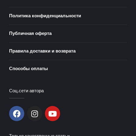
Политика конфиденциальности
Публичная оферта
Правила доставки и возврата
Способы оплаты
Соц.сети автора
F
I
Y
a
n
o
c
s
u
e
t
t