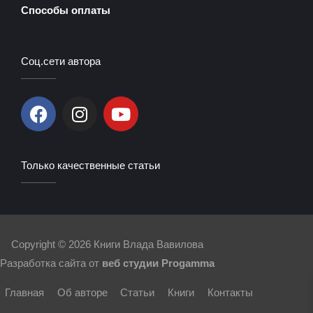
Способы оплаты
Соц.сети автора
F
I
Y
a
n
o
c
s
u
e
t
t
Только качественные статьи
b
a
u
o
g
b
o
r
e
k
a
m
Copyright © 2026
Книги Влада Вавилова
Разработка сайта от
веб студии Progamma
Главная
Об авторе
Статьи
Книги
Контакты