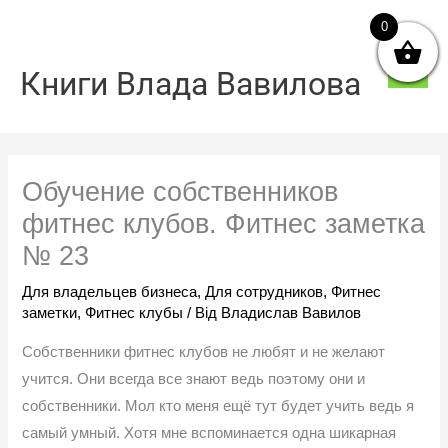
Перейти
0
Голо
до
мен
вмісту
Книги Влада Вавилова
Обучение собственников
фитнес клубов. Фитнес заметка
№ 23
Для владельцев бизнеса
,
Для сотрудников
,
Фитнес
заметки
,
Фитнес клубы
/ Від
Владислав Вавилов
Собственники фитнес клубов не любят и не желают
учится. Они всегда все знают ведь поэтому они и
собственники. Мол кто меня ещё тут будет учить ведь я
самый умный. Хотя мне вспоминается одна шикарная