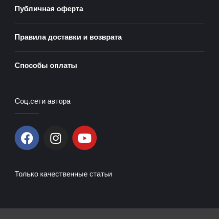
Публичная оферта
Правила доставки и возврата
Способы оплаты
Соц.сети автора
F
I
Y
a
n
o
c
s
u
e
t
t
Только качественные статьи
b
a
u
o
g
b
o
r
e
k
a