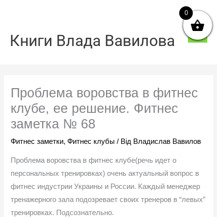
Перейти
0
Голо
до
мен
вмісту
Книги Влада Вавилова
Проблема воровства в фитнес
клубе, ее решение. Фитнес
заметка № 68
Фитнес заметки
,
Фитнес клубы
/ Від
Владислав Вавилов
Проблема воровства в фитнес клубе(речь идет о
персональных тренировках) очень актуальный вопрос в
фитнес индустрии Украины и России. Каждый менеджер
тренажерного зала подозревает своих тренеров в “левых”
тренировках. Подсознательно.