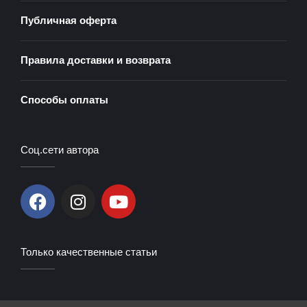
Публичная оферта
Правила доставки и возврата
Способы оплаты
Соц.сети автора
F
I
Y
a
n
o
c
s
u
e
t
t
Только качественные статьи
b
a
u
o
g
b
o
r
e