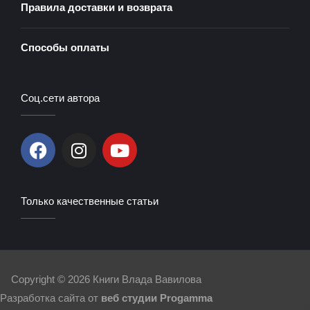
Правила доставки и возврата
Способы оплаты
Соц.сети автора
F
I
Y
a
n
o
c
s
u
e
t
t
Только качественные статьи
b
a
u
o
g
b
o
r
e
k
a
m
Copyright © 2026
Книги Влада Вавилова
Разработка сайта от
веб студии Progamma