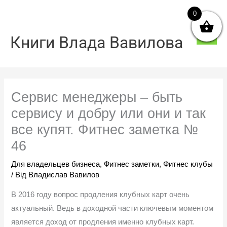
Перейти
0
Голо
до
мен
вмісту
Книги Влада Вавилова
Сервис менеджеры – быть
сервису и добру или они и так
все купят. Фитнес заметка №
46
Для владельцев бизнеса
,
Фитнес заметки
,
Фитнес клубы
/ Від
Владислав Вавилов
В 2016 году вопрос продления клубных карт очень
актуальный. Ведь в доходной части ключевым моментом
является доход от продления именно клубных карт.