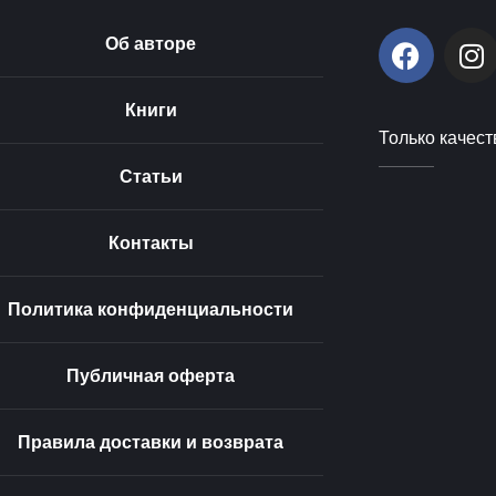
F
I
Об авторе
a
n
c
s
Книги
e
t
Только качест
b
a
o
g
Статьи
o
r
k
a
Контакты
m
Политика конфиденциальности
Публичная оферта
Правила доставки и возврата