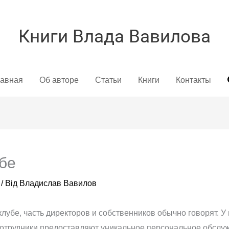
Книги Влада Вавилова
лавная
Об авторе
Статьи
Книги
Контакты
бе
/ Від
Владислав Вавилов
 клубе, часть директоров и собственников обычно говорят. У
сотрудники предоставляют уникальное персональное обслужи