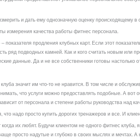
измерить и дать ему однозначную оценку происходящему в
ты измерения качества работы фитнес персонала.
 – показателя продления клубных карт. Если этот показате
есть ряд подводных камней. Как и кого считать новым или 
еские данные. Да и не все собственники готовы настолько 
клуба значит им что-то не нравится. В том числе и обслужи
понимать, что услуги можно предоставлять подобные. А вот
зависит от персонала и степени работы руководства над к
, что надо просто купить дорогих тренажеров и все. И клиент
 когда их любят. Будучи клиентом не одного фитнес клуба, 
аще просто надутые и глубоко в своих мыслях и мечтах. А н