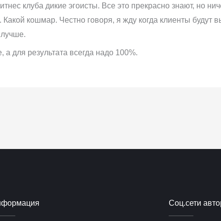
тнес клуба дикие эгоисты. Все это прекрасно знают, но нич
е. Какой кошмар. Честно говоря, я жду когда клиенты будут
 лучше.
, а для результата всегда надо 100%.
нформация
Соц.сети авто