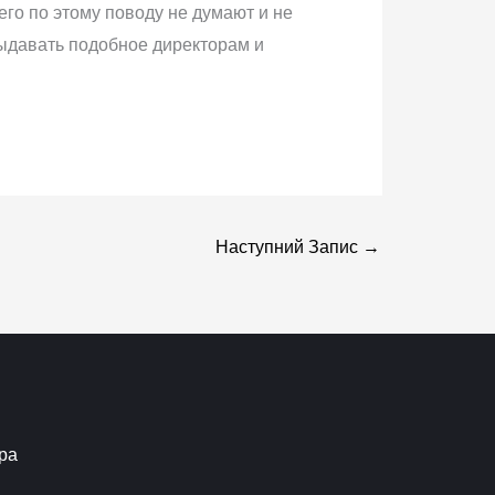
его по этому поводу не думают и не
 выдавать подобное директорам и
Наступний Запис
→
ра