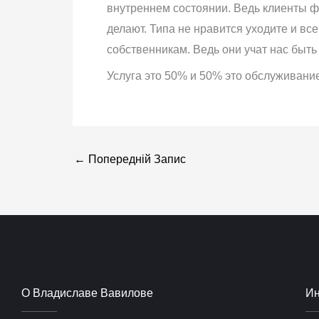
внутреннем состоянии. Ведь клиенты фи
делают. Типа не нравится уходите и вс
собственникам. Ведь они учат нас быть
Услуга это 50% и 50% это обслуживание
←
Попередній Запис
О Владиславе Вавилове
И