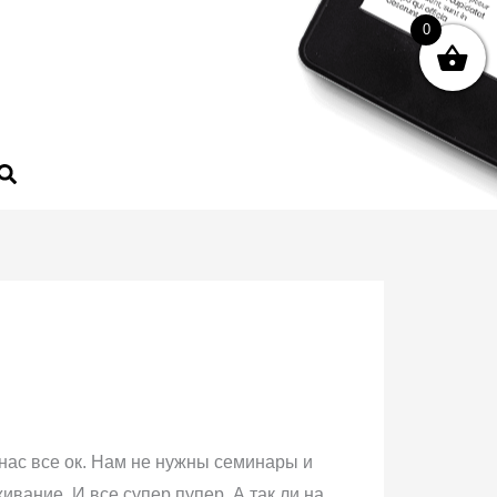
0
 нас все ок. Нам не нужны семинары и
вание. И все супер пупер. А так ли на