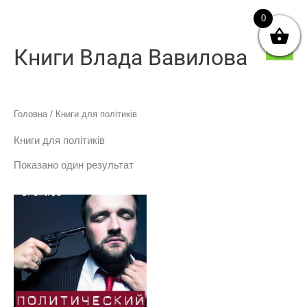
Перейти
0
Голо
до
мен
вмісту
Книги Влада Вавилова
Головна
/ Книги для політиків
Книги для політиків
Показано один результат
Цей
товар
має
кілька
варіантів.
Параметри