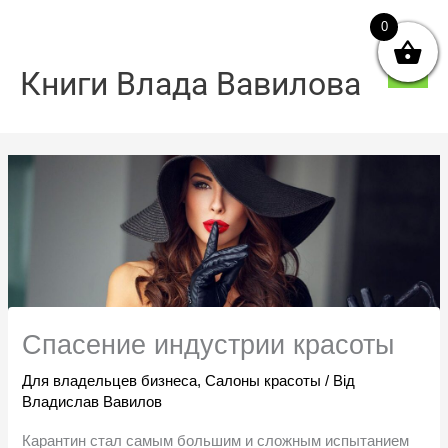
Перейти
0
Голо
до
мен
вмісту
Книги Влада Вавилова
Спасение индустрии красоты
Для владельцев бизнеса
,
Салоны красоты
/ Від
Владислав Вавилов
Карантин стал самым большим и сложным испытанием