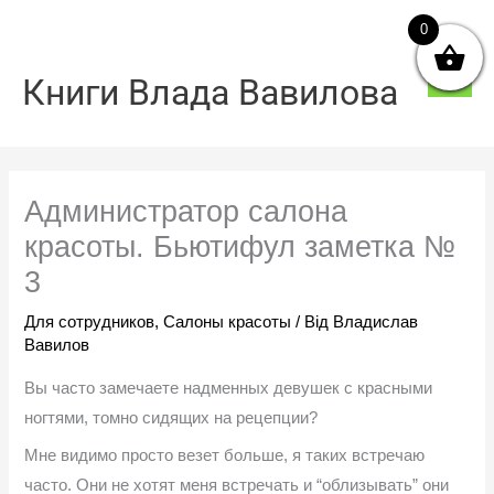
Перейти
0
Голо
до
мен
вмісту
Книги Влада Вавилова
Администратор салона
красоты. Бьютифул заметка №
3
Для сотрудников
,
Салоны красоты
/ Від
Владислав
Вавилов
Вы часто замечаете надменных девушек с красными
ногтями, томно сидящих на рецепции?
Мне видимо просто везет больше, я таких встречаю
часто. Они не хотят меня встречать и “облизывать” они