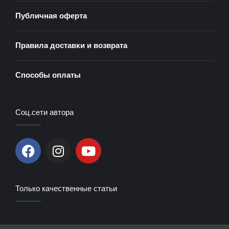
Публичная оферта
Правила доставки и возврата
Способы оплаты
Соц.сети автора
F
I
Y
a
n
o
c
s
u
e
t
t
Только качественные статьи
b
a
u
o
g
b
o
r
e