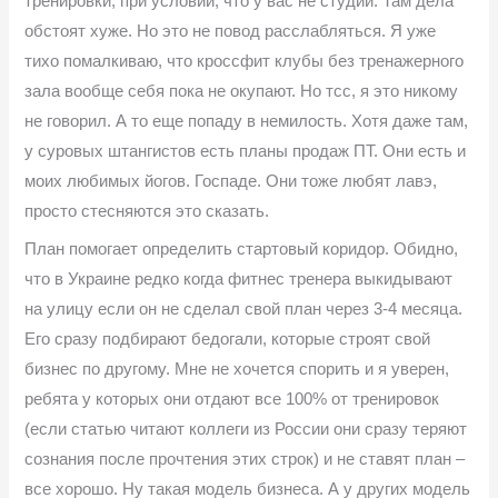
тренировки, при условии, что у вас не студии. Там дела
обстоят хуже. Но это не повод расслабляться. Я уже
тихо помалкиваю, что кроссфит клубы без тренажерного
зала вообще себя пока не окупают. Но тсс, я это никому
не говорил. А то еще попаду в немилость. Хотя даже там,
у суровых штангистов есть планы продаж ПТ. Они есть и
моих любимых йогов. Госпаде. Они тоже любят лавэ,
просто стесняются это сказать.
План помогает определить стартовый коридор. Обидно,
что в Украине редко когда фитнес тренера выкидывают
на улицу если он не сделал свой план через 3-4 месяца.
Его сразу подбирают бедогали, которые строят свой
бизнес по другому. Мне не хочется спорить и я уверен,
ребята у которых они отдают все 100% от тренировок
(если статью читают коллеги из России они сразу теряют
сознания после прочтения этих строк) и не ставят план –
все хорошо. Ну такая модель бизнеса. А у других модель