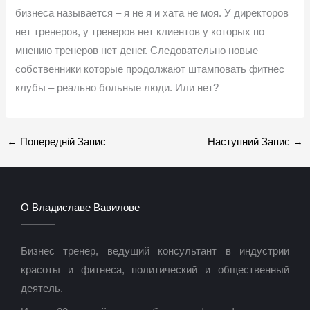
бизнеса называется – я не я и хата не моя. У директоров
нет тренеров, у тренеров нет клиентов у которых по
мнению тренеров нет денег. Следовательно новые
собственники которые продолжают штамповать фитнес
клубы – реально больные люди. Или нет?
←
Попередній Запис
Наступний Запис
→
О Владиславе Вавилове
Бизнес тренер, ведущий консультант в индустрии
красоты и фитнеса, политический и общественный
деятель.