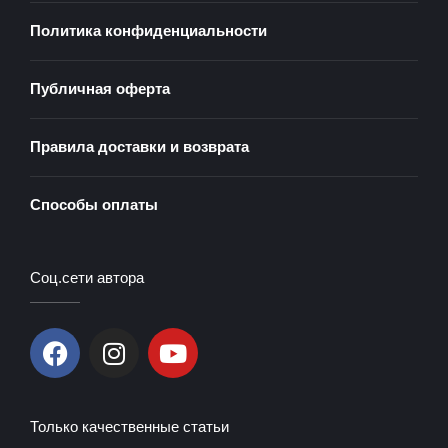
Политика конфиденциальности
Публичная оферта
Правила доставки и возврата
Способы оплаты
Соц.сети автора
F
I
Y
a
n
o
c
s
u
e
t
t
Только качественные статьи
b
a
u