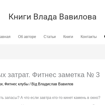
Книги Влада Вавилова
лавная
Об авторе
Статьи
Книги
Контакты
х затрат. Фитнес заметка № 3
ки
,
Фитнес клубы
/ Від
Владислав Вавилов
ь запасы? А что если завтра кто-то кинет камень в окно?