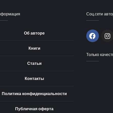
нформация
Соц.сети авто
F
I
Об авторе
a
n
c
s
Книги
e
t
Только качест
b
a
o
g
Статьи
o
r
k
a
Контакты
m
Политика конфиденциальности
Публичная оферта