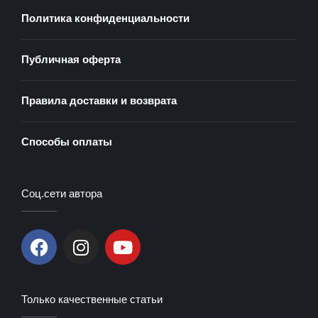
Политика конфиденциальности
Публичная оферта
Правила доставки и возврата
Способы оплаты
Соц.сети автора
F
I
Y
a
n
o
c
s
u
e
t
t
Только качественные статьи
b
a
u