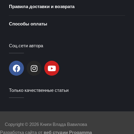
Правила доставки и возврата
Способы оплаты
Соц.сети автора
F
I
Y
a
n
o
c
s
u
e
t
t
Только качественные статьи
b
a
u
o
g
b
o
r
e
k
a
m
Copyright © 2026
Книги Влада Вавилова
Разработка сайта от
веб студии Progamma