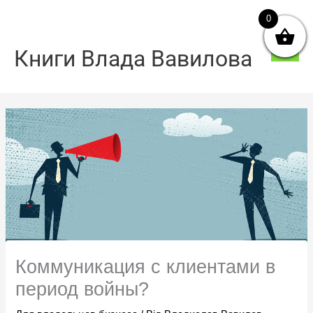
Перейти
0
Голо
до
мен
вмісту
Книги Влада Вавилова
Коммуникация с клиентами в
период войны?