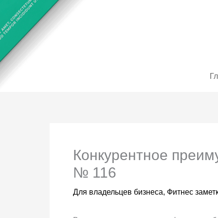
Перейти
до
вмісту
Г
Конкурентное преиму
№ 116
Для владельцев бизнеса
,
Фитнес замет