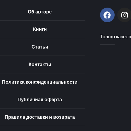
F
I
Об авторе
a
n
c
s
Книги
e
t
Только качест
b
a
o
g
Статьи
o
r
k
a
Контакты
m
Политика конфиденциальности
Публичная оферта
Правила доставки и возврата