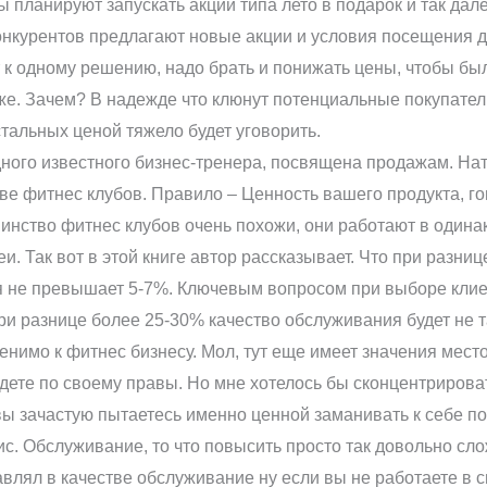
 планируют запускать акции типа лето в подарок и так дал
онкурентов предлагают новые акции и условия посещения 
к одному решению, надо брать и понижать цены, чтобы было
. Зачем? В надежде что клюнут потенциальные покупатели 
стальных ценой тяжело будет уговорить.
одного известного бизнес-тренера, посвящена продажам. На
е фитнес клубов. Правило – Ценность вашего продукта, г
ьшинство фитнес клубов очень похожи, они работают в один
и. Так вот в этой книге автор рассказывает. Что при разниц
ая не превышает 5-7%. Ключевым вопросом при выборе клие
ри разнице более 25-30% качество обслуживания будет не та
енимо к фитнес бизнесу. Мол, тут еще имеет значения мес
ете по своему правы. Но мне хотелось бы сконцентрировать
вы зачастую пытаетесь именно ценной заманивать к себе по
с. Обслуживание, то что повысить просто так довольно сло
авлял в качестве обслуживание ну если вы не работаете в 