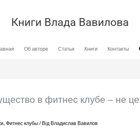
Книги Влада Вавилова
лавная
Об авторе
Статьи
Книги
Контакты
щество в фитнес клубе – не це
ки
,
Фитнес клубы
/ Від
Владислав Вавилов