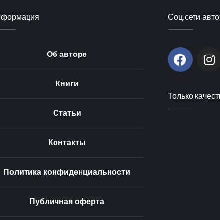
нформация
Соц.сети авто
F
I
Об авторе
a
n
c
s
Книги
e
t
Только качест
b
a
o
g
Статьи
o
r
k
a
Контакты
m
Политика конфиденциальности
Публичная оферта