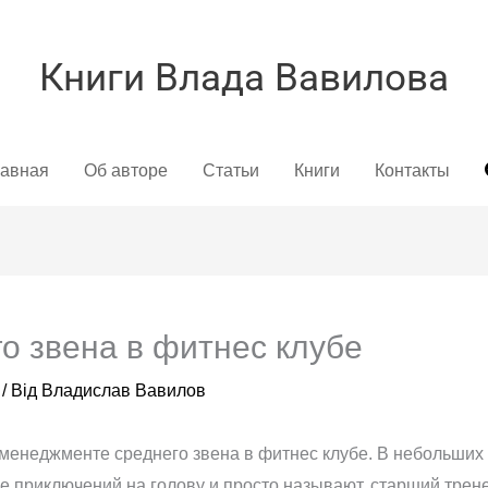
Книги Влада Вавилова
лавная
Об авторе
Статьи
Книги
Контакты
о звена в фитнес клубе
/ Від
Владислав Вавилов
 менеджменте среднего звена в фитнес клубе. В небольших
 приключений на голову и просто называют, старший трене