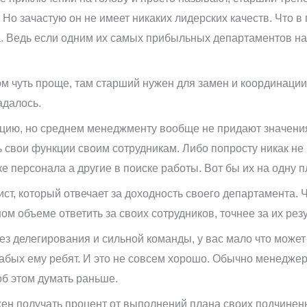
 Но зачастую он не имеет никаких лидерских качеств. Что в
а. Ведь если одним их самых прибыльных департаментов нах
м чуть проще, там старший нужен для замен и координации
адалось.
цию, но среднем менеджменту вообще не придают значения.
 свои функции своим сотрудникам. Либо попросту никак не
ске персонала а другие в поиске работы. Вот бы их на одну п
ст, который отвечает за доходность своего департамента.
ном объеме ответить за своих сотрудников, точнее за их рез
без делегирования и сильной команды, у вас мало что може
абых ему ребят. И это не совсем хорошо. Обычно менеджеры
об этом думать раньше.
н получать процент от выполнений плана своих подчиненны