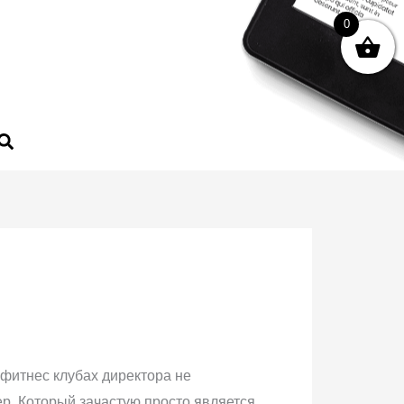
0
 фитнес клубах директора не
р. Который зачастую просто является