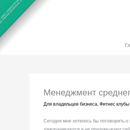
Перейти
до
вмісту
Г
Менеджмент среднег
Для владельцев бизнеса
,
Фитнес клубы
Сегодня мне хотелось бы поговорить о
заморачиваются и не придумывают себе