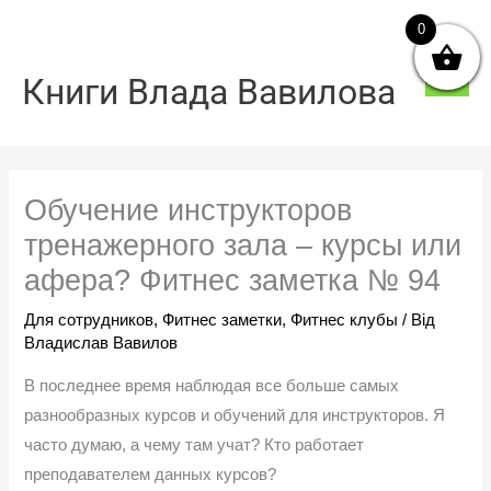
Перейти
0
Голо
до
мен
вмісту
Книги Влада Вавилова
Обучение инструкторов
тренажерного зала – курсы или
афера? Фитнес заметка № 94
Для сотрудников
,
Фитнес заметки
,
Фитнес клубы
/ Від
Владислав Вавилов
В последнее время наблюдая все больше самых
разнообразных курсов и обучений для инструкторов. Я
часто думаю, а чему там учат? Кто работает
преподавателем данных курсов?