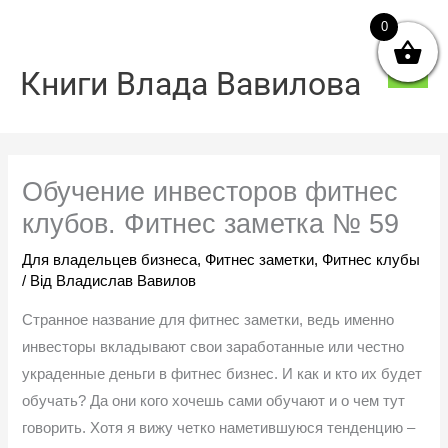
Перейти
0
Голо
до
мен
вмісту
Книги Влада Вавилова
Обучение инвесторов фитнес
клубов. Фитнес заметка № 59
Для владельцев бизнеса
,
Фитнес заметки
,
Фитнес клубы
/ Від
Владислав Вавилов
Странное название для фитнес заметки, ведь именно
инвесторы вкладывают свои заработанные или честно
украденные деньги в фитнес бизнес. И как и кто их будет
обучать? Да они кого хочешь сами обучают и о чем тут
говорить. Хотя я вижу четко наметившуюся тенденцию –