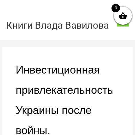
Перейти
0
Голо
до
мен
вмісту
Книги Влада Вавилова
Инвестиционная
привлекательность
Украины после
войны.