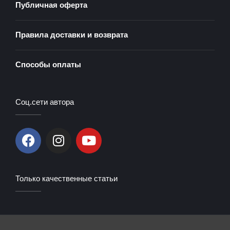
Публичная оферта
Правила доставки и возврата
Способы оплаты
Соц.сети автора
F
I
Y
a
n
o
c
s
u
e
t
t
Только качественные статьи
b
a
u
o
g
b
o
r
e
k
a