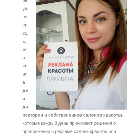
рв
ую
оч
ер
ед
ь,
эт
а
кн
иг
а
дл
я
ди
ректоров и собственников салонов красоты
,
которые каждый день принимают решения о
продвижении и рекламе салона красоты или