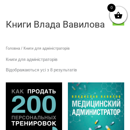
Перейти
0
Голо
до
мен
вмісту
Книги Влада Вавилова
Sorted
Головна
/ Книги для адміністраторів
by
price:
low
Книги для адміністраторів
to
high
Відображаються усі з 8 результатів
Цей
Цей
товар
товар
має
має
кілька
кілька
варіантів.
варіанті
Параметри
Параме