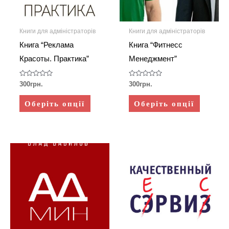
можна
можна
вибрати
вибрати
Книги для адміністраторів
Книги для адміністраторів
на
на
Книга “Реклама
Книга “Фитнесс
сторінці
сторінці
Красоты. Практика”
Менеджмент”
товару
товару
Оцінено
Оцінено
300
грн.
300
грн.
в
в
0
0
з
з
Оберіть опції
Оберіть опції
5
5
Цей
Цей
товар
товар
має
має
кілька
кілька
варіантів.
варіанті
Параметри
Параме